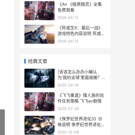
《An 《暗黑精灵》全集
免费观看
2026-06-12
《死或生6：最后一战》
游戏特色内容说明 死或生
6doa百科
2026-06-12
经典文章
|该该怎么办办小编认
为‘我的全球’里面骑猪？详
尽攻略与技巧分享|
2025-09-19
《飞飞重逢》矮人族的信
件任务策略 飞飞aⅴ剧情
2025-07-29
《侏罗纪世界进化3》价
格说明 侏罗纪世界进化2
»
怎么出售恐龙
2025-10-08