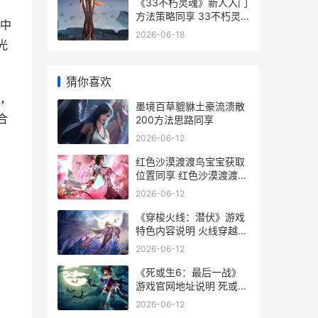
《33不朽灵魂》新人入门
方法策略同享 33不朽灵
中
魂装备
2026-06-18
光
猜你喜欢
，
墨境百草貔貅土豪流溃散
合
200方法思路同享
2026-06-12
红色沙漠渡渡鸟宝宝获取
位置同享 红色沙漠渡渡鸟
铁锅不见了
2026-06-12
《穿梭火线：潜伏》游戏
特色内容说明 火线穿越中
文版
2026-06-12
《死或生6：最后一战》
游戏官网地址说明 死或生
6doa百科
2026-06-12