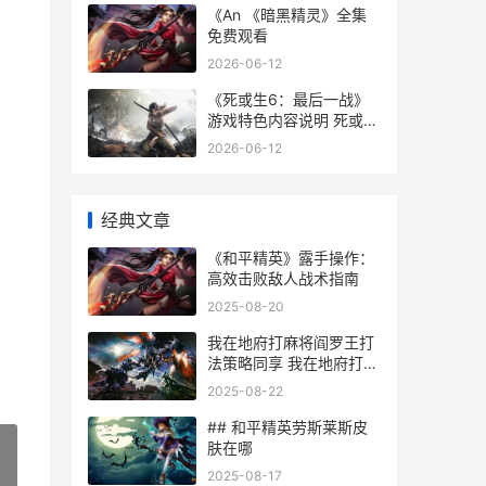
《An 《暗黑精灵》全集
免费观看
2026-06-12
《死或生6：最后一战》
游戏特色内容说明 死或生
6doa百科
2026-06-12
经典文章
《和平精英》露手操作：
高效击败敌人战术指南
2025-08-20
我在地府打麻将阎罗王打
法策略同享 我在地府打麻
将修改器
2025-08-22
## 和平精英劳斯莱斯皮
肤在哪
2025-08-17