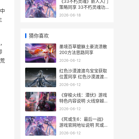
《33不朽灵魂》新人入门
策略同享 33不朽灵魂功
中
绩等级
2026-06-18
主
猜你喜欢
，
墨境百草貔貅土豪流溃散
却
200方法思路同享
荒
2026-06-12
红色沙漠渡渡鸟宝宝获取
位置同享 红色沙漠渡渡鸟
铁锅不见了
2026-06-12
《穿梭火线：潜伏》游戏
特色内容说明 火线穿越中
文版
2026-06-12
《死或生6：最后一战》
游戏官网地址说明 死或生
6doa百科
2026-06-12