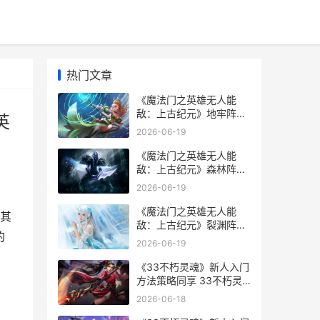
热门文章
《魔法门之英雄无人能
敌：上古纪元》地牢阵营
英
方法全策略同享 魔法门之
2026-06-19
英雄无敌战争纪元
《魔法门之英雄无人能
敌：上古纪元》森林阵营
新人开荒策略同享 魔法门
2026-06-19
之英雄无敌上古纪元
《魔法门之英雄无人能
其
敌：上古纪元》裂渊阵营
的
新人入门策略同享 魔法门
2026-06-19
之英雄无敌:领主争霸
《33不朽灵魂》新人入门
方法策略同享 33不朽灵
魂装备
2026-06-18