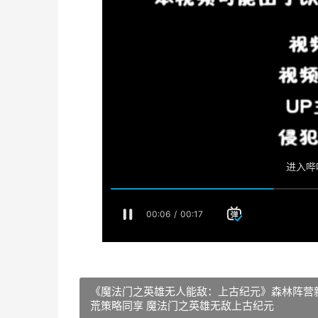
《魔法门之英雄无人能敌：上古纪元》森林阵营
荒策略同享 魔法门之英雄无敌上古纪元