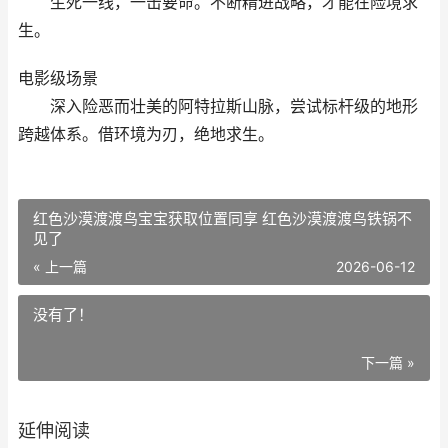
生死一线，一击要命。不断精进战略，才能在险境求
生。
电影级场景
深入险恶而壮美的阿特拉斯山脉，尝试标杆级的地形
跨越体系。借环境为刃，绝地求生。
红色沙漠渡渡鸟宝宝获取位置同享 红色沙漠渡渡鸟铁锅不
见了
« 上一篇
2026-06-12
没有了！
下一篇 »
延伸阅读