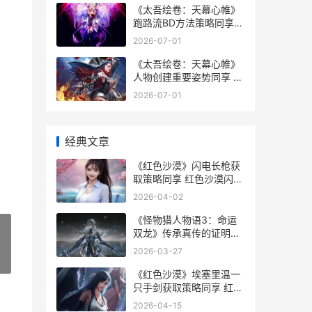
《太吾绘卷：天幕心帷》
跑路流BD方法策略同享
太吾绘卷天资上限怎么提
2026-07-01
升
《太吾绘卷：天幕心帷》
人物创建重要姿势同享 太
吾绘卷天人捏脸
2026-07-01
经典文章
《红色沙漠》闪电长枪获
取策略同享 红色沙漠闪电
戒指
2026-04-02
《怪物猎人物语3：命运
双龙》传承真传的证明成
就策略 怪物猎人物语3支
2026-03-27
线任务大全
»
《红色沙漠》埃塞里温一
只手剑获取策略同享 红色
沙漠埃尔南德遗迹
2026-04-15