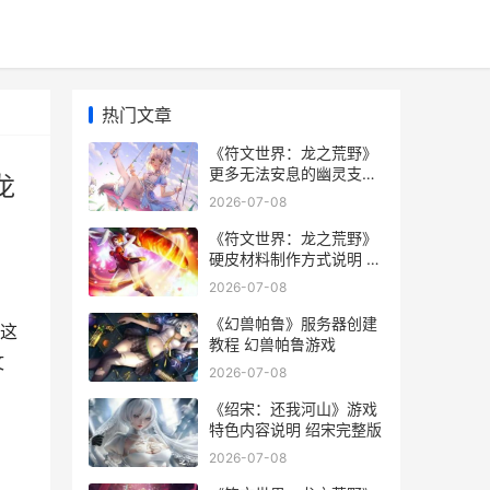
热门文章
《符文世界：龙之荒野》
更多无法安息的幽灵支线
龙
任务做法说明 符文世界龙
2026-07-08
之荒野法则符文
《符文世界：龙之荒野》
硬皮材料制作方式说明 符
文世界龙之荒野硬皮
2026-07-08
《幻兽帕鲁》服务器创建
这
教程 幻兽帕鲁游戏
文
2026-07-08
《绍宋：还我河山》游戏
特色内容说明 绍宋完整版
2026-07-08