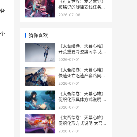
《符文世界：龙之荒野》
被铭记的旋律支线任务做
务
法同享 符文世界龙之荒野
2026-07-08
修改器
个
猜你喜欢
《太吾绘卷：天幕心帷》
开荒重要冷姿势同享 太吾
绘卷天蓝青怎么抓
2026-07-01
《太吾绘卷：天幕心帷》
快速死亡吃遗产套路同享
太吾绘卷天蓝青怎么进化
2026-07-01
《太吾绘卷：天幕心帷》
促织化形具体方式说明 太
吾绘卷天蓝青怎么进化
2026-07-01
《太吾绘卷：天幕心帷》
促织化形方式说明 太吾绘
卷天蓝青怎么抓
2026-07-01