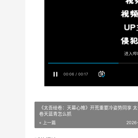
《太吾绘卷：天幕心帷》开荒重要冷姿势同享 太
卷天蓝青怎么抓
« 上一篇
2026