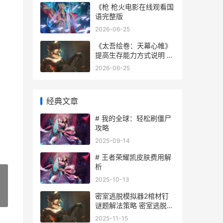
《枪 枪火电影在线观看国
语完整版
2026-06-25
《太吾绘卷：天幕心帷》
提高生存能力方式说明 太
吾绘卷天劫符箓
2026-06-25
经典文章
# 我的全球：轻松刷僵尸
攻略
2025-09-14
# 王者荣耀凯皮肤费用解
析
2025-10-13
密室逃脱模拟器2棺材钉
»
谜题解法策略 密室逃脱模
拟器2休眠舱攻略
2025-11-15