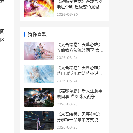
螭
《超级变色龙》游戏官网
地址说明 超级变色龙游戏
下载
2026-06-30
阴
猜你喜欢
区
《太吾绘卷：天幕心帷》
五仙教方法流派同享 太吾
绘卷天劫符箓怎么得
2026-06-24
《太吾绘卷：天幕心帷》
然山派泛用功法特征说明
太吾绘卷天人捏脸
2026-06-24
《喵咪争霸》新人注意事
项同享 喵咪咪大战争
2026-06-25
《太吾绘卷：天幕心帷》
分辨神一品蛐蛐方式说明
太吾绘卷天劫符箓吃了有
2026-06-25
什么用