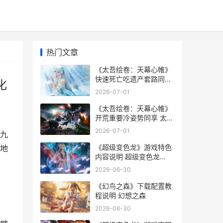
热门文章
《太吾绘卷：天幕心帷》
快速死亡吃遗产套路同享
化
太吾绘卷天蓝青怎么进化
2026-07-01
《太吾绘卷：天幕心帷》
开荒重要冷姿势同享 太吾
绘卷天蓝青怎么抓
2026-07-01
九
《超级变色龙》游戏特色
地
内容说明 超级变色龙
steam多少钱
2026-06-30
《幻鸟之森》下载配置教
程说明 幻想之森
2026-06-30