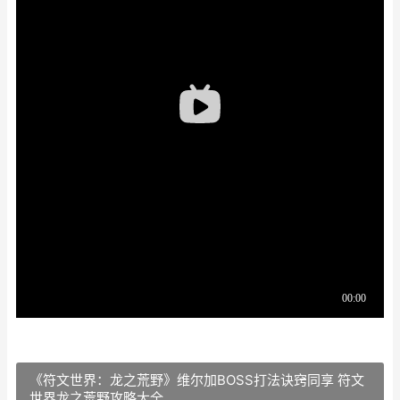
《符文世界：龙之荒野》维尔加BOSS打法诀窍同享 符文
世界龙之荒野攻略大全