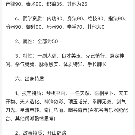
音律90、毒术90、织锦35、其他为25
c、武学资质：内功90、身法90、绝技90、指法90、
暗器90、御射90、乐器90、拳掌70、其他为0
2、属性：全部为50
3、特性：一副人偶、良才美玉、克己慎行、意定神
闲、杀气腾腾、脉象殷实、体质特异、手长脚长
六、出身特质
1、技艺特质：琴棋书画、一任天然、医相星卜、天工
开物、天人造化、神锋敛彩、璞玉韬光、拳脚无双、剑气
刀光、星流电转、奇门巧丽、幽谷奇音(百花谷有乐器能配
合、其他帮派酌情思考)
2、故事特质：开山辟路