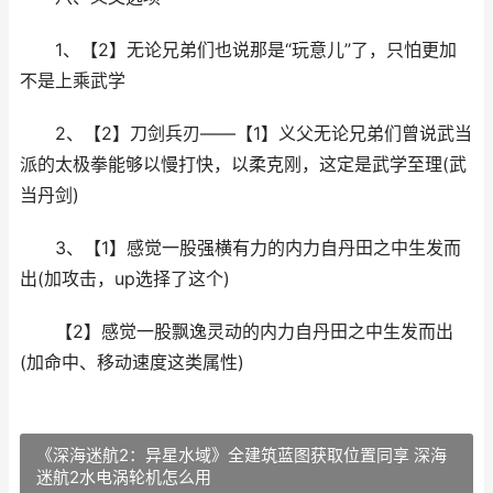
1、【2】无论兄弟们也说那是“玩意儿”了，只怕更加
不是上乘武学
2、【2】刀剑兵刃——【1】义父无论兄弟们曾说武当
派的太极拳能够以慢打快，以柔克刚，这定是武学至理(武
当丹剑)
3、【1】感觉一股强横有力的内力自丹田之中生发而
出(加攻击，up选择了这个)
【2】感觉一股飘逸灵动的内力自丹田之中生发而出
(加命中、移动速度这类属性)
《深海迷航2：异星水域》全建筑蓝图获取位置同享 深海
迷航2水电涡轮机怎么用