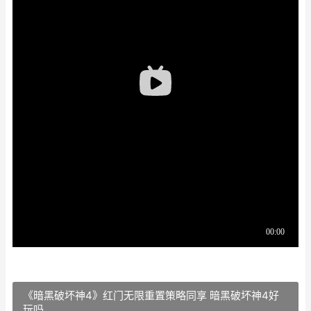
《暗黑破坏神4》红门无限重置策略同享 暗黑破坏神4好
玩吗