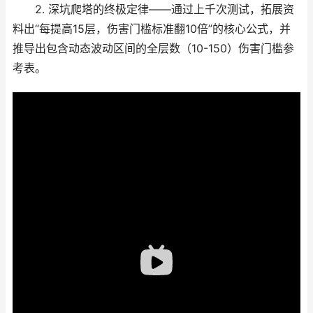
2. 深坑爬塔的终极定律——通过上千次测试，拓展资
料出“每提高15层，伤害门槛标准翻10倍”的核心公式，并
推导出包含动态波动区间的全层数（10-150）伤害门槛参
考表。