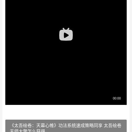
《太吾绘卷：天幕心帷》功法系统速成策略同享 太吾绘卷
天师大氅怎么获得