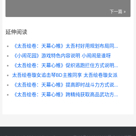
下一篇 »
延伸阅读
《太吾绘卷：天幕心帷》太吾村好用规划布局同享 太吾绘卷天劫符箓
《小闹花园》游戏特色内容说明 小闹闹是谁呀
《太吾绘卷：天幕心帷》促织逃跑拦住方式说明 太吾绘卷天幕
太吾绘卷璇女追击琴BD主推同享 太吾绘卷璇女派
《太吾绘卷：天幕心帷》提高即时战斗力方式说明 太吾绘卷天劫符箓吃了有什么用
《太吾绘卷：天幕心帷》跨精纯获取高品武功方式说明 太吾绘卷天幕心帷剑冢顺序