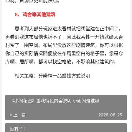
心材，资源点更新能快点。
5、鸡舍等其他建筑
思考到大部分玩家进太吾村就把祠堂建在正中间了，
再看到我这布局他也拆不了，因此我索性一开始就给太吾
村留了一圈空间。布局里没放这些剧情建筑，你可以根据
你自己的实际情况随便放在布局里空白的格子里，像是仓
库啊、居所啊，都可以找空格放，不影响其他建筑的。
相关策略：分辨神一品蛐蛐方式说明
《小闹花园》游戏特色内容说明 小闹闹是谁呀
« 上一篇
2026-06-25
没有了！