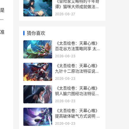
《冒险家艾略特的千年奇
谭》猫咪大师成就做法策
是
略同享 冒险家艾略特的千
2026-06-27
年奇谭水之遗迹
.
准
猜你喜欢
《太吾绘卷：天幕心帷》
百花谷方法策略同享 太吾
绘卷天幕心帷和现在有啥
2026-06-23
区别
《太吾绘卷：天幕心帷》
九针十二原功法特征说明
太吾绘卷天幕心帷手机版
2026-06-23
《太吾绘卷：天幕心帷》
铜人腧穴图经功法特征说
明 太吾绘卷天幕心帷修改
2026-06-23
器
《太吾绘卷：天幕心帷》
提高破体破气方式说明 太
吾绘卷天下武林盟会在哪
2026-06-23
举办