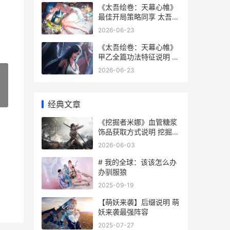
《太吾绘卷：天幕心帷》
最佳开局策略同享 太吾绘
卷天幕心帷手机版
2026-06-23
《太吾绘卷：天幕心帷》
甲乙全篇功法特征说明 太
吾绘卷天幕心帷
2026-06-23
»
经典文章
《挖掘者米娜》血管糖浆
饰品获取方式说明 挖掘者
米娜地图
2026-06-03
# 我的全球：该该怎么办
办驯服狼
2025-09-19
【萌妖来袭】后缀说明 萌
妖来袭最强阵容
2025-07-27