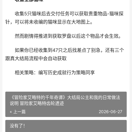
收集5只猫咪后去交付任务可以获取贵重物品-猫咪探
针，可以将未收编的猫咪显示在大地图上。
然而剧情得推进到获取罗盘以后这个物品才会生效。
如果你已经收集到47只之后找差点了别急，还有三个
跟真大结局流程中会自动获取
相关策略：编写历史成就行为策略同享
《冒险家艾略特的千年奇谭》大结局公主和我的日常做法
说明 冒险家艾略特齿轮遗迹
« 上一篇
2026-06-27
没有了！