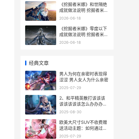
《挖掘者米娜》和世隔绝
成就做法说明 挖掘者米娜
销量
2026-06-18
《挖掘者米娜》零度以下
成就做法说明 挖掘者米娜
地图
2026-06-18
经典文章
男人为何在亲密时表现得
涩涩 男人女人为什么亲密
2025-07-29
2、和平精英散打该该该
该该该该该怎么办办办办
办办办办加点
2025-08-30
欧美大尺寸SUV不收费赠
送活动主题：如何通过优
惠活动主题获取高端车型
2025-07-29