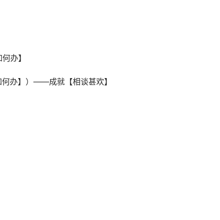
如何办】
索如何办】）——成就【相谈甚欢】