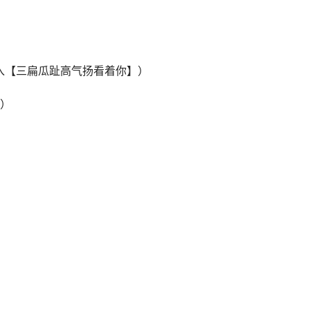
进入【三扁瓜趾高气扬看着你】）
）