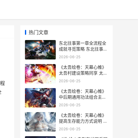
热门文章
东北往事第一章全流程全
成就寻觅策略 东北往事第
一章主要内容
2026-06-25
《太吾绘卷：天幕心帷》
太吾村建设策略同享 太吾
绘卷天幕
2026-06-25
程
《太吾绘卷：天幕心帷》
全
中后期通用功法组合主推
太吾绘卷天幕心帷
2026-06-25
《太吾绘卷：天幕心帷》
提高生存能力方式说明 太
吾绘卷天劫符箓
2026-06-25