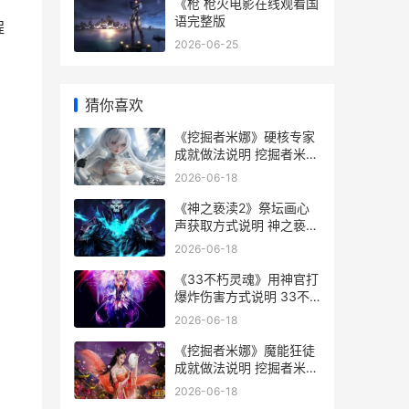
《枪 枪火电影在线观看国
语完整版
程
2026-06-25
猜你喜欢
《挖掘者米娜》硬核专家
成就做法说明 挖掘者米娜
镜子怎么用
2026-06-18
《神之亵渎2》祭坛画心
声获取方式说明 神之亵渎
2小天使全收集
2026-06-18
《33不朽灵魂》用神官打
爆炸伤害方式说明 33不
朽灵魂内心炽焰
2026-06-18
《挖掘者米娜》魔能狂徒
成就做法说明 挖掘者米娜
发售日
2026-06-18