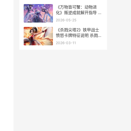
欧美中型suv排行榜
《万物皆可蟹：动物进
化》叛逆成就解开指导 万
物皆可蟹游戏下载
2026-05-25
《杀戮尖塔2》铁甲战士
愤怒卡牌特征说明 杀戮尖
塔2发售时间
2026-03-11