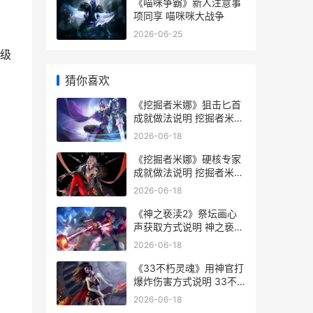
《喵咪争霸》新人注意事
项同享 喵咪咪大战争
2026-06-25
级
猜你喜欢
《挖掘者米娜》狙击匕首
成就做法说明 挖掘者米娜
攻略
2026-06-18
《挖掘者米娜》硬核专家
成就做法说明 挖掘者米娜
镜子怎么用
2026-06-18
《神之亵渎2》祭坛画心
声获取方式说明 神之亵渎
2小天使全收集
2026-06-18
《33不朽灵魂》用神官打
爆炸伤害方式说明 33不
朽灵魂内心炽焰
2026-06-18