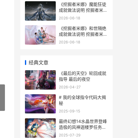
《挖掘者米娜》魔能狂徒
成就做法说明 挖掘者米娜
发售日
2026-06-18
《挖掘者米娜》和世隔绝
成就做法说明 挖掘者米娜
销量
2026-06-18
经典文章
《最后的天空》轮回成就
指导 最后的夜空
2026-04-27
# 我的全球指令代码大揭
秘
»
2025-09-15
最终幻想14水晶世界登峰
造极的风神迦楼罗任务流
程策略 最终幻想14水晶世
2025-07-29