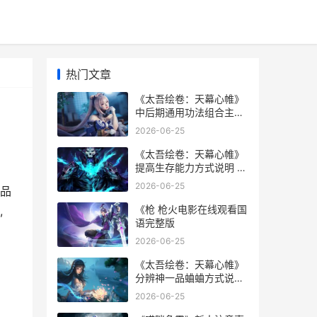
热门文章
《太吾绘卷：天幕心帷》
中后期通用功法组合主推
太吾绘卷天幕心帷
2026-06-25
《太吾绘卷：天幕心帷》
提高生存能力方式说明 太
吾绘卷天劫符箓
2026-06-25
品
《枪 枪火电影在线观看国
,
语完整版
2026-06-25
《太吾绘卷：天幕心帷》
分辨神一品蛐蛐方式说明
太吾绘卷天劫符箓吃了有
2026-06-25
什么用