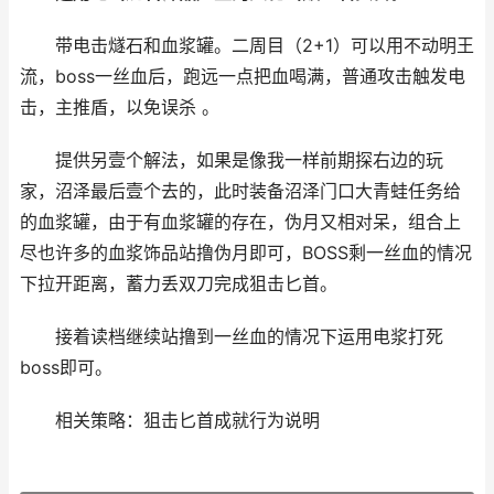
带电击燧石和血浆罐。二周目（2+1）可以用不动明王
流，boss一丝血后，跑远一点把血喝满，普通攻击触发电
击，主推盾，以免误杀 。
提供另壹个解法，如果是像我一样前期探右边的玩
家，沼泽最后壹个去的，此时装备沼泽门口大青蛙任务给
的血浆罐，由于有血浆罐的存在，伪月又相对呆，组合上
尽也许多的血浆饰品站撸伪月即可，BOSS剩一丝血的情况
下拉开距离，蓄力丢双刀完成狙击匕首。
接着读档继续站撸到一丝血的情况下运用电浆打死
boss即可。
相关策略：狙击匕首成就行为说明