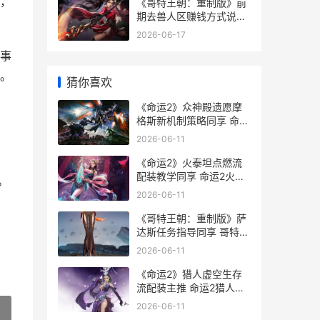
，
《哥特王朝：重制版》前
期去兽人区赚钱方式说明
哥特王朝重制版mod
2026-06-17
事
。
猜你喜欢
《命运2》众神殿遗愿摩
格斯新机制策略同享 命运
2神性分析vex
2026-06-11
《命运2》火泰坦点燃流
配装教学同享 命运2火泰
。
坦装备怎么配
2026-06-11
《哥特王朝：重制版》萨
达斯任务指导同享 哥特王
朝重制版攻略
2026-06-11
《命运2》猎人虚空生存
流配装主推 命运2猎人攻
略秘籍
2026-06-11