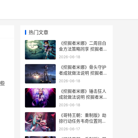
热门文章
《挖掘者米娜》二周目白
金方法策略同享 挖掘者米
娜钥匙
2026-06-18
《挖掘者米娜》骨头守护
者成就做法说明 挖掘者米
娜地图
2026-06-18
些
《挖掘者米娜》锤击狂人
成就做法说明 挖掘者米娜
钥匙
2026-06-18
《哥特王朝：重制版》劫
掠行动任务韦奇位置同享
哥特王朝重制版攻略
2026-06-17