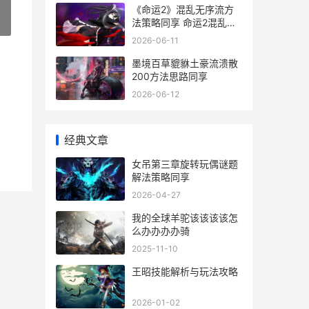
《命运2》混乱无序流方
法策略同享 命运2混乱无
»
序值得的刷吗
2026-06-11
墨境百草貔貅土豪流溃散
200方法思路同享
2026-06-12
经典文章
女吊第三章旋转玩偶谜题
解法策略同享
2026-04-27
我的全球羊驼该该该该怎
么办办办办骑
2025-11-10
王昭技能解析与玩法攻略
2026-01-02