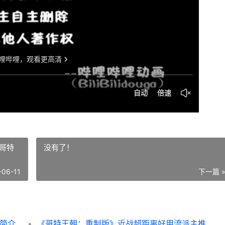
哥特
没有了！
-06-11
下一篇 
2简介
《哥特王朝：重制版》近战超距离好用流派主推 哥特王朝重置版