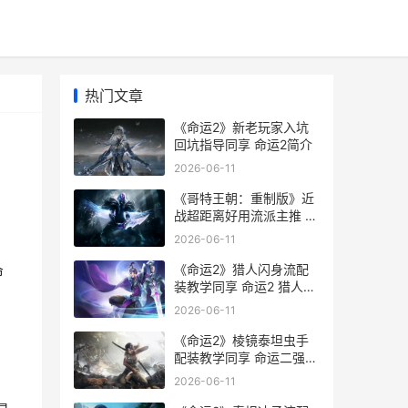
热门文章
《命运2》新老玩家入坑
回坑指导同享 命运2简介
2026-06-11
《哥特王朝：重制版》近
战超距离好用流派主推 哥
特王朝重置版
2026-06-11
，
《命运2》猎人闪身流配
命
装教学同享 命运2 猎人攻
略
2026-06-11
《命运2》棱镜泰坦虫手
配装教学同享 命运二强化
棱镜
2026-06-11