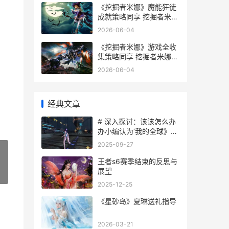
《挖掘者米娜》魔能狂徒
成就策略同享 挖掘者米娜
nsp
2026-06-04
《挖掘者米娜》游戏全收
集策略同享 挖掘者米娜攻
略wiki
2026-06-04
经典文章
# 深入探讨：该该怎么办
办小编认为‘我的全球》电
脑版查看坐标
2025-09-27
王者s6赛季结束的反思与
展望
»
2025-12-25
《星砂岛》夏琳送礼指导
2026-03-21