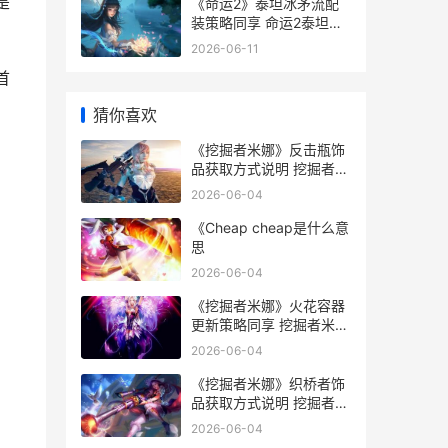
是
《命运2》泰坦冰矛流配
装策略同享 命运2泰坦新
手攻略
2026-06-11
首
猜你喜欢
《挖掘者米娜》反击瓶饰
品获取方式说明 挖掘者米
娜 修改器
2026-06-04
《Cheap cheap是什么意
思
2026-06-04
《挖掘者米娜》火花容器
更新策略同享 挖掘者米娜
nsp
2026-06-04
《挖掘者米娜》织桥者饰
品获取方式说明 挖掘者米
娜升级
2026-06-04