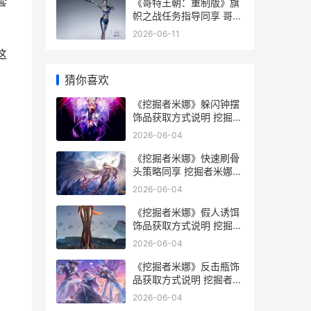
套
《哥特王朝：重制版》旗
帜之战任务指导同享 哥特
王朝重制版加入哪个阵营
2026-06-11
这
猜你喜欢
《挖掘者米娜》躲闪钟摆
饰品获取方式说明 挖掘者
米娜nsp
2026-06-04
《挖掘者米娜》快速刷骨
头策略同享 挖掘者米娜攻
略
2026-06-04
《挖掘者米娜》假人诱饵
饰品获取方式说明 挖掘者
米娜升级
2026-06-04
《挖掘者米娜》反击瓶饰
品获取方式说明 挖掘者米
娜 修改器
2026-06-04