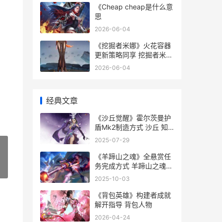
《Cheap cheap是什么意
思
2026-06-04
《挖掘者米娜》火花容器
更新策略同享 挖掘者米娜
nsp
2026-06-04
经典文章
《沙丘觉醒》霍尔茨曼护
盾Mk2制造方式 沙丘 知
乎
2025-07-29
《羊蹄山之魂》全悬赏任
务完成方式 羊蹄山之魂发
»
售日期
2025-10-03
《背包英雄》构建者成就
解开指导 背包人物
2026-04-24