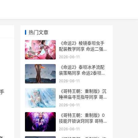
热门文章
《命运2》棱镜泰坦虫手
配装教学同享 命运二强化
棱镜
2026-06-11
《命运2》泰坦冰矛流配
装策略同享 命运2泰坦新
手攻略
2026-06-11
，
《哥特王朝：重制版》沉
手
睡神庙寻觅指导同享 哥特
王朝重制版穆德
2026-06-11
《哥特王朝：重制版》0
技能开锁诀窍同享 哥特王
朝重制版攻略
2026-06-11