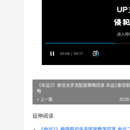
《命运2》泰坦冰矛流配装策略同享 命运2泰坦
略
« 上一篇
2026
延伸阅读