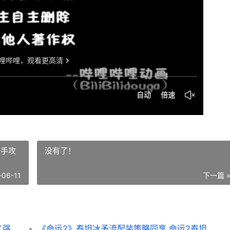
新手攻
没有了！
-06-11
下一篇 
《命运2》棱镜泰坦虫手配装教学同享 命运二强化棱镜
《命运2》泰坦冰矛流配装策略同享 命运2泰坦新手攻略