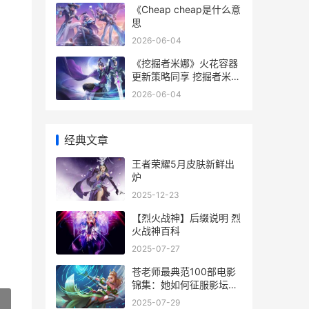
《Cheap cheap是什么意
思
2026-06-04
《挖掘者米娜》火花容器
更新策略同享 挖掘者米娜
nsp
2026-06-04
经典文章
王者荣耀5月皮肤新鲜出
炉
2025-12-23
【烈火战神】后缀说明 烈
火战神百科
2025-07-27
苍老师最典范100部电影
锦集：她如何征服影坛和
观众心 苍老师的全名叫什
2025-07-29