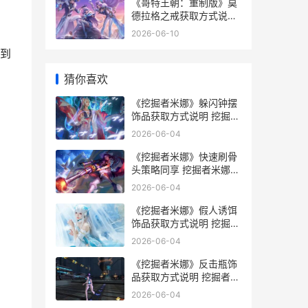
《哥特王朝：重制版》莫
德拉格之戒获取方式说明
哥特王朝重制版角色变黑
2026-06-10
人
到
猜你喜欢
《挖掘者米娜》躲闪钟摆
饰品获取方式说明 挖掘者
米娜nsp
2026-06-04
《挖掘者米娜》快速刷骨
头策略同享 挖掘者米娜攻
略
2026-06-04
。
《挖掘者米娜》假人诱饵
饰品获取方式说明 挖掘者
米娜升级
2026-06-04
《挖掘者米娜》反击瓶饰
品获取方式说明 挖掘者米
娜 修改器
2026-06-04