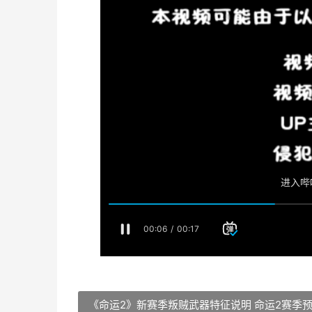
《命运2》新赛季叛贼武器特征说明 命运2赛季