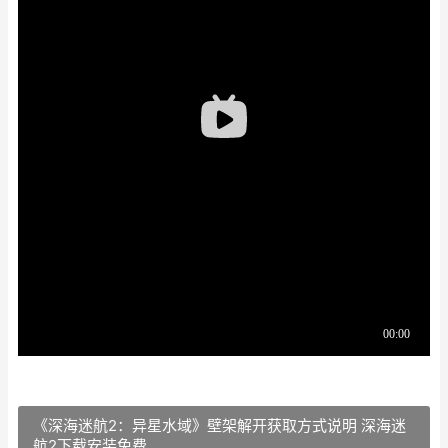
《深海迷航2：异星水域》壁架解开获取方式说明 深海迷
航2下载安装免费