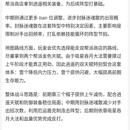
帮派商店拿到逍遥相关装备，为后续阵型打基础。
中期则通过更多 ban 位调整，进步封脉迷魂散的出现概
率。封脉迷魂散在这套阵型中特别决定因素，主要影响是
限制对手出招频率，打乱依赖技能循环的阵型节拍。
地图路线方面，玩家会优先选择能走双帮派商店的路线，
尽量拿到两个帮派金色天赋。由于吸星吞月大法需要撑过
上午阶段才能真正用劲，因此逍遥的双天赋特别契合这套
体系：壹个降低内力压力，壹个提供闪避，大幅提高前期
生存能力。
整体战斗思路是：前期靠三个帽子提供上午减伤，配合逍
遥天赋和防御装备稳住局面；中期用封脉迷魂散减少对手
出招次数，利用厄运盾克制连击阵型；后期则依靠吸星吞
月大法和血量优势完成反打。