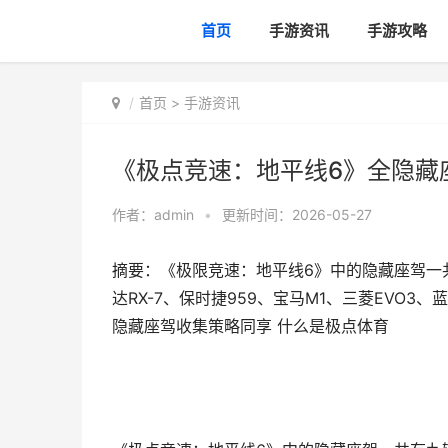
首页
手游资讯
手游攻略
首页
>
手游资讯
《极点竞速：地平线6》全隐藏
作者：
admin
•
更新时间：2026-05-27
摘要：《极限竞速：地平线6》中的隐藏座驾一
达RX-7、保时捷959、宝马M1、三菱EVO3
隐藏座驾收集策略同享 什么是极点体育