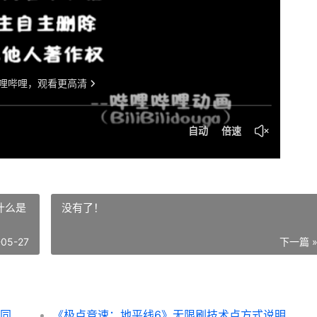
什么是
没有了！
-05-27
下一篇 
《极点竞速：地平线6》全隐藏座驾收集策略同享 什么是极点体育
《极点竞速：地平线6》无限刷技术点方式说明 什么是极点体育