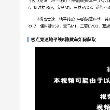
《极点竞速：地平线6》中的隐藏座驾一共有九
7、保时捷959、宝马M1、三菱EVO3、蓝旗亚ST
《极点竞速：地平线6》中的隐藏座驾一共
RX-7、保时捷959、宝马M1、三菱EVO3、蓝
极点竞速地平线6隐藏车如何获取