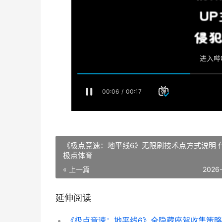
《极点竞速：地平线6》无限刷技术点方式说明 
极点体育
« 上一篇
2026
延伸阅读