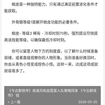
蜕皮是一种独特能力，只有通过满足前置进化条件才
能获取。
外骨骼等级1是解开蜕皮功能的必要条件。
蜕皮- 等级3 稀有 - 冷却时刻70秒。强烈提议尽快提
高该技能等级，以确保最低冷却时刻。
你可以留意人物下方的刻度盘，以了解什么时候准备
就绪，或者直接观察你的人物形象。当你准备好换羽时，
你会从青色小怪变成棕色小怪。这样一来，达成这项成就
就容易多了。
《今古群侠传》夜遮月和血霓裳入队策略同享 《今古群侠
传》 钱
« 上一篇
2026-05-25