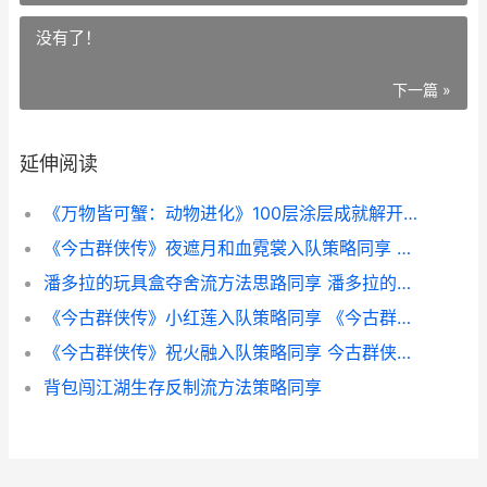
没有了！
下一篇 »
延伸阅读
《万物皆可蟹：动物进化》100层涂层成就解开指导 万物皆可蟹手机版免费下载
《今古群侠传》夜遮月和血霓裳入队策略同享 《今古群侠传》 钱
潘多拉的玩具盒夺舍流方法思路同享 潘多拉的玩具盒 作弊
《今古群侠传》小红莲入队策略同享 《今古群侠传》新角色加点推荐
《今古群侠传》祝火融入队策略同享 今古群侠传吧
背包闯江湖生存反制流方法策略同享