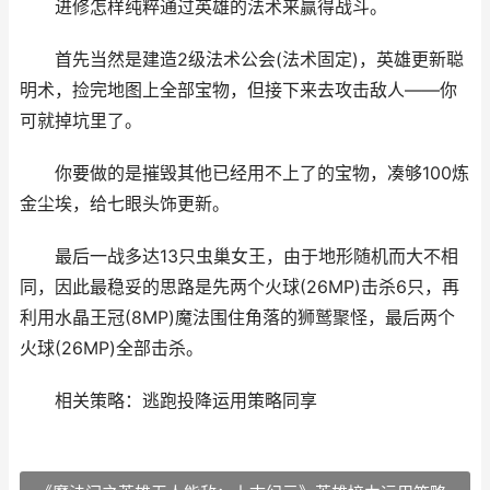
进修怎样纯粹通过英雄的法术来赢得战斗。
首先当然是建造2级法术公会(法术固定)，英雄更新聪
明术，捡完地图上全部宝物，但接下来去攻击敌人——你
可就掉坑里了。
你要做的是摧毁其他已经用不上了的宝物，凑够100炼
金尘埃，给七眼头饰更新。
最后一战多达13只虫巢女王，由于地形随机而大不相
同，因此最稳妥的思路是先两个火球(26MP)击杀6只，再
利用水晶王冠(8MP)魔法围住角落的狮鹫聚怪，最后两个
火球(26MP)全部击杀。
相关策略：逃跑投降运用策略同享