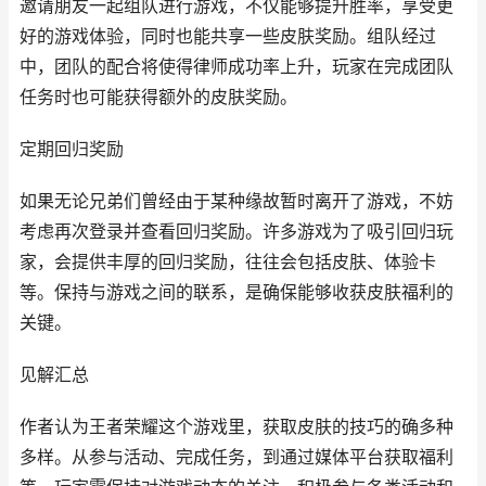
邀请朋友一起组队进行游戏，不仅能够提升胜率，享受更
好的游戏体验，同时也能共享一些皮肤奖励。组队经过
中，团队的配合将使得律师成功率上升，玩家在完成团队
任务时也可能获得额外的皮肤奖励。
定期回归奖励
如果无论兄弟们曾经由于某种缘故暂时离开了游戏，不妨
考虑再次登录并查看回归奖励。许多游戏为了吸引回归玩
家，会提供丰厚的回归奖励，往往会包括皮肤、体验卡
等。保持与游戏之间的联系，是确保能够收获皮肤福利的
关键。
见解汇总
作者认为王者荣耀这个游戏里，获取皮肤的技巧的确多种
多样。从参与活动、完成任务，到通过媒体平台获取福利