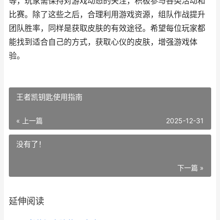
等，玩家需保持对游戏动态的关注，积极参与各类活动和
比赛。除了这些之后，合理利用游戏资源，组队作战提升
团队胜率，同样是获取皮肤的有效途径。希望每位玩家都
能找到适合自己的方式，获取心仪的皮肤，增强游戏体
验。
王者凯钥匙使用指南
« 上一篇
2025-12-31
没有了！
下一篇 »
延伸阅读