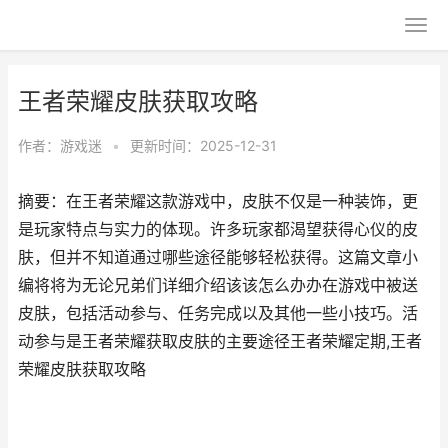
王者荣耀皮肤获取攻略
作者：
游戏迷
•
更新时间：2025-12-31
摘要：在王者荣耀这款游戏中，皮肤不仅是一种装饰，更
是玩家特点与实力的体现。许多玩家都渴望获得心仪的皮
肤，但并不知道通过哪些途径能够轻松获得。这篇文章小
编将将为无论兄弟们详细介绍该该怎么办办在游戏中被送
皮肤，包括活动参与、任务完成以及其他一些小技巧。活
动参与是王者荣耀获取皮肤的主要途径王者荣耀定期,王者
荣耀皮肤获取攻略