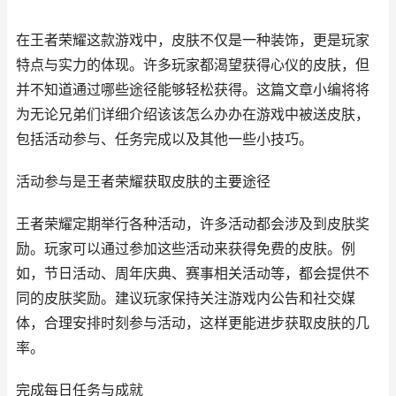
在王者荣耀这款游戏中，皮肤不仅是一种装饰，更是玩家
特点与实力的体现。许多玩家都渴望获得心仪的皮肤，但
并不知道通过哪些途径能够轻松获得。这篇文章小编将将
为无论兄弟们详细介绍该该怎么办办在游戏中被送皮肤，
包括活动参与、任务完成以及其他一些小技巧。
活动参与是王者荣耀获取皮肤的主要途径
王者荣耀定期举行各种活动，许多活动都会涉及到皮肤奖
励。玩家可以通过参加这些活动来获得免费的皮肤。例
如，节日活动、周年庆典、赛事相关活动等，都会提供不
同的皮肤奖励。建议玩家保持关注游戏内公告和社交媒
体，合理安排时刻参与活动，这样更能进步获取皮肤的几
率。
完成每日任务与成就