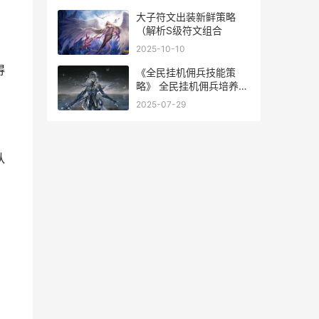
大子符文出装新鲜策略
（解析S级符文组合
2025-10-10
得
《全民挂机佣兵技能策
略》 全民挂机佣兵培养属
性上限
2025-07-29
队