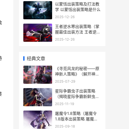
以蒙恬出装策略及打法教
学 以蒙恬出装策略是什么
2025-12-26
敌
王者逆水寒出装策略（掌
握最佳出装方法 王者逆水
寒出装铭文
2025-12-26
持
经典文章
《寻觅风龙的秘密——原
神新人策略》（解开神奇
风之力 寻龙秘境解说
2025-07-29
星际争霸虫子出装策略
转
（揭晓星际争霸新鲜虫子
出装组合 星际争霸怎么打
2025-11-19
虫族
屠魔令1.8策略（屠魔令
1.8版本出装策略 屠魔令
1.8专属怎么打
2025-09-18