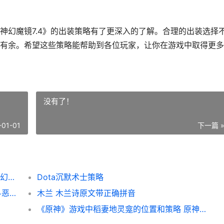
神幻魔镜7.4》的出装策略有了更深入的了解。合理的出装选择
有余。希望这些策略能帮助到各位玩家，让你在游戏中取得更多
没有了！
-01-01
下一篇 
神幻魔镜7.4出装策略（打造无人能敌装备 神幻魔镜4.0
Dota沉默术士策略
《勇者斗恶龙11S》游戏快速更新策略 勇者斗恶龙11s 角色培养
木兰 木兰诗原文带正确拼音
《原神》游戏中稻妻地灵龛的位置和策略 原神游戏中旅行者的元素属性有几种