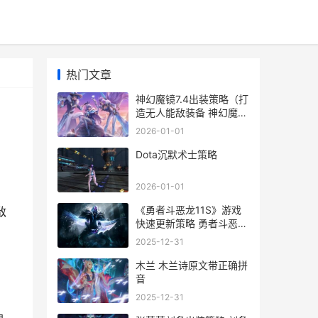
热门文章
神幻魔镜7.4出装策略（打
造无人能敌装备 神幻魔镜
4.0
2026-01-01
Dota沉默术士策略
2026-01-01
《勇者斗恶龙11S》游戏
敌
快速更新策略 勇者斗恶龙
11s 角色培养
2025-12-31
木兰 木兰诗原文带正确拼
音
2025-12-31