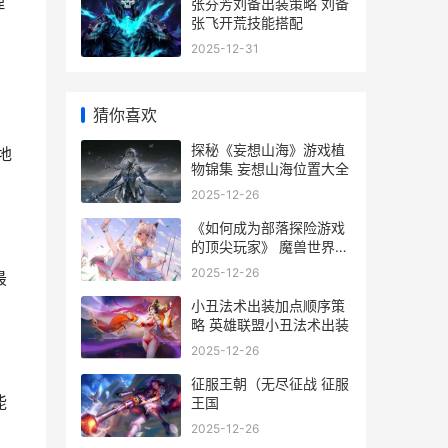
理
张芬芳刘备出装策略 刘备
张飞开荒技能搭配
2025-12-31
猜你喜欢
探秘《妄想山海》游戏植
地
物锦集 妄想山海位置大全
2025-12-26
《如何成为部落探险游戏
的顶尖玩家》 魔兽世界
成为部落的英雄任务
2025-12-26
最
小丑法术出装加点顺序策
略 英雄联盟小丑法术出装
2025-12-26
征服王朝（无尽征战 征服
能
王国
2025-12-26