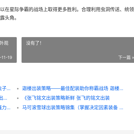
以在星际争霸的战场上取得更多胜利。合理利用虫洞传送、统领
露头角。
外观
没有了！
-11-19
下一篇 
星际争霸虫子出装策略（揭晓星际争霸新鲜虫子出装组合 星际争霸怎么打虫族
迦楼出装策略——最佳配装助你称霸战场 迦楼罗外观装备
韩信出装铭文组合策略（打造强力输出 韩信出装铭文组合图
《张飞铭文出装策略新鲜 张飞的铭文出装
《异变战士出装顺序策略锦集》（从实用到强力 变异战士s6
马可滚雪球出装策略锦集（掌握决定因素装备 马可爆发出装