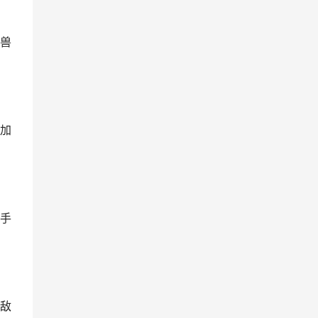
兽
加
手
敌