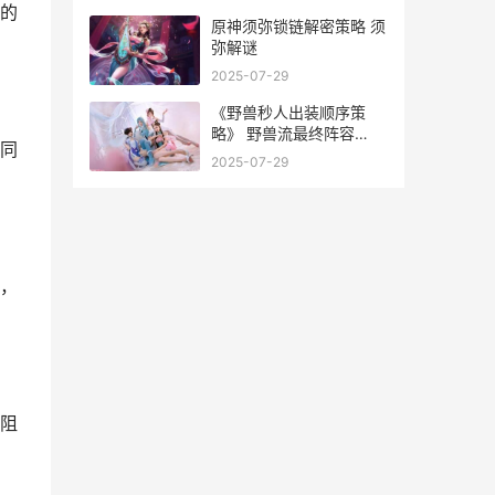
的
原神须弥锁链解密策略 须
弥解谜
2025-07-29
《野兽秒人出装顺序策
略》 野兽流最终阵容
同
2020
2025-07-29
，
阻