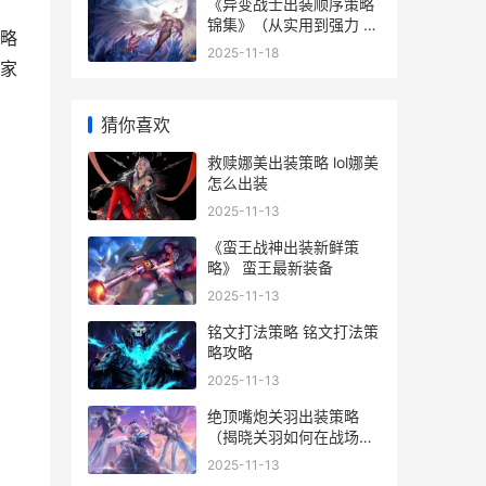
《异变战士出装顺序策略
锦集》（从实用到强力 变
略
异战士s6
2025-11-18
家
猜你喜欢
救赎娜美出装策略 lol娜美
怎么出装
2025-11-13
《蛮王战神出装新鲜策
略》 蛮王最新装备
2025-11-13
铭文打法策略 铭文打法策
略攻略
2025-11-13
绝顶嘴炮关羽出装策略
（揭晓关羽如何在战场上
纵横驰骋 绝顶嘴炮关羽出
2025-11-13
场集数