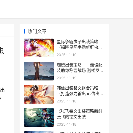
热门文章
星际争霸虫子出装策略
（揭晓星际争霸新鲜虫子
虫
出装组合 星际争霸怎么打
2025-11-19
虫族
迦楼出装策略——最佳配
装助你称霸战场 迦楼罗外
观装备
2025-11-19
韩信出装铭文组合策略
出
（打造强力输出 韩信出装
争
铭文组合图
2025-11-18
《张飞铭文出装策略新鲜
张飞的铭文出装
2025-11-18