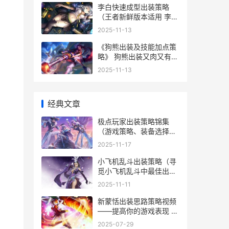
李白快速成型出装策略
（王者新鲜版本适用 李白
技巧干货
2025-11-13
《狗熊出装及技能加点策
略》 狗熊出装又肉又有攻
击
2025-11-13
经典文章
极点玩家出装策略锦集
（游戏策略、装备选择、
诀窍集合 极点玩家出装策
2025-11-17
略图
小飞机乱斗出装策略（寻
觅小飞机乱斗中最佳出装
方法 小飞机大乱斗
2025-11-11
新蒙恬出装思路策略视频
——提高你的游戏表现 蒙
恬最新出装及铭文
2025-07-29