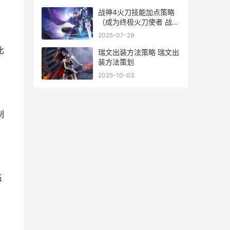
战神4火刀技能加点策略
（成为终极火刀使者 战神
4火刀技能怎么用
2025-07-29
比
瑞文出装方法策略 瑞文出
装方法策划
2025-10-03
制
伍