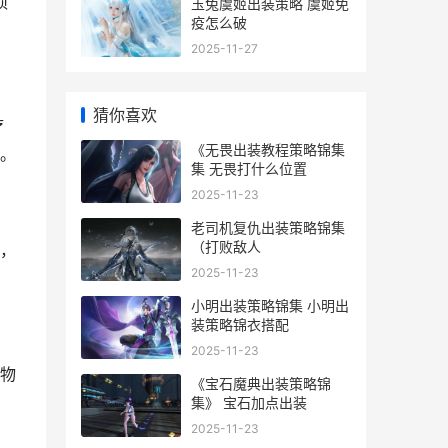
须
玉兔虞姬出装策略 虞姬免
疫怎么破
2025-11-27
猜你喜欢
疗
《无畏出装教程策略锦集
。
集 无畏打什么位置
2025-11-23
老司机复仇出装策略锦集
（打败敌人
，
2025-11-23
小明出装策略锦集 小明出
装策略锦衣搭配
2025-11-23
物
《宝石魔典出装策略锦
集》 宝石加点出装
2025-11-23