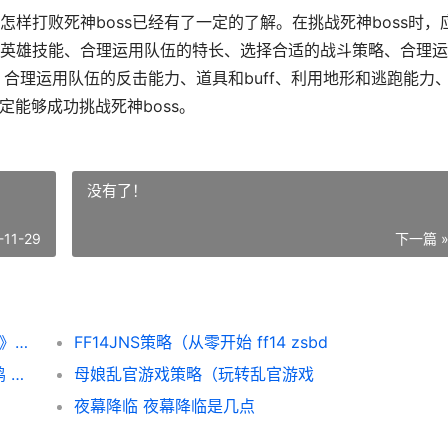
样打败死神boss已经有了一定的了解。在挑战死神boss时，
英雄技能、合理运用队伍的特长、选择合适的战斗策略、合理运
、合理运用队伍的反击能力、道具和buff、利用地形和逃跑能力
定能够成功挑战死神boss。
没有了！
-11-29
下一篇 
《剑和远征》死神boss挑战策略 《剑和远征》死了多少人
FF14JNS策略（从零开始 ff14 zsbd
《疯狂斗鸡场》游戏神种繁育策略（养成神鸡 疯狂斗鸡场下载
母娘乱官游戏策略（玩转乱官游戏
夜幕降临 夜幕降临是几点