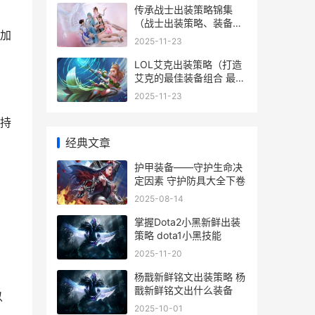
传承战士出装策略锦集
（战士出装策略、装备选
加
择、诀窍同享 传承战士出
2025-11-23
装策略
LOL艾克出装策略（打造
艾克的最佳装备组合 最新
艾克出装顺序
2025-11-23
持
经典文章
护甲装备——守护生命决
定因素 守护防具大全下卷
2025-08-14
；
掌握Dota2小黑新鲜出装
策略 dota1小黑技能
2025-11-20
杨戬新鲜铭文出装策略 杨
戬新鲜铭文出什么装备
以
2025-10-01