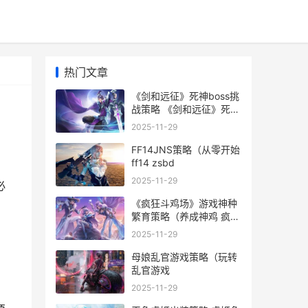
热门文章
《剑和远征》死神boss挑
战策略 《剑和远征》死了
多少人
2025-11-29
FF14JNS策略（从零开始
ff14 zsbd
2025-11-29
必
《疯狂斗鸡场》游戏神种
繁育策略（养成神鸡 疯狂
斗鸡场下载
2025-11-29
母娘乱官游戏策略（玩转
乱官游戏
2025-11-29