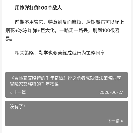
用炸弹打倒100个敌人
前期不用管它，特意刷反而麻烦，后期魔石可以配上
烟花+冰冻炸弹+巨大化，一路走一路丢，刷到100很容
易。
相关策略：勤学也要苦练成就行为策略同享
《冒险家艾略特的千年奇谭》绯之勇者成就做法策略同享
冒险家艾略特的千年物语
« 上一篇
2026-06-27
没有了！
下一篇 »