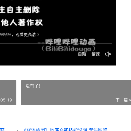
没有了！
-05-19
下一篇 
《深海迷航2：异星水域》蝌蚪号光伏充电器获取方式说明 深海迷航2官网
《咒语旅团》地底充能技能说明 咒语图鉴