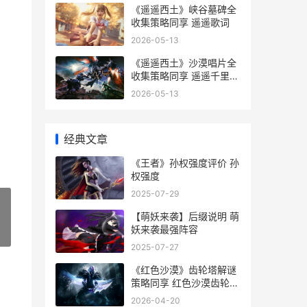
《遥遥西土》峡谷墓碑全
收集策略同享 遥遥歌词
2026-05-13
《遥遥西土》沙漠唱片全
收集策略同享 遥遥千里来
西蜀打三个数字
2026-05-13
经典文章
《王者》孙权强度评价 孙
权强度
2025-07-29
【萌妖来袭】后缀说明 萌
妖来袭最强阵容
»
2025-07-27
《红色沙漠》齿轮塔解谜
策略同享 红色沙漠齿轮塔
在哪
2026-04-20