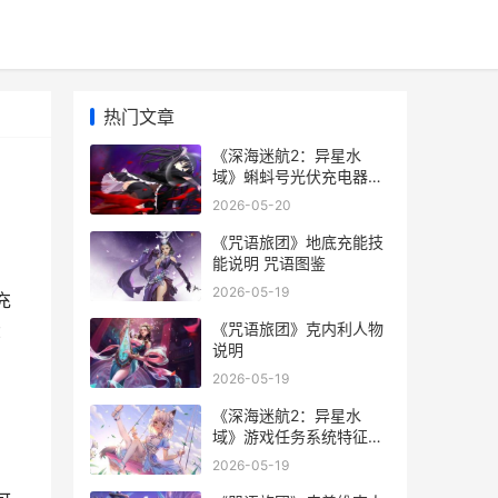
热门文章
《深海迷航2：异星水
域》蝌蚪号光伏充电器获
取方式说明 深海迷航2官
2026-05-20
网
《咒语旅团》地底充能技
能说明 咒语图鉴
2026-05-19
充
《咒语旅团》克内利人物
：
说明
2026-05-19
《深海迷航2：异星水
域》游戏任务系统特征说
明 深海迷航2下载入口
2026-05-19