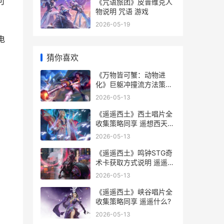
可
《咒语旅团》皮普维克人
物说明 咒语 游戏
2026-05-19
电
猜你喜欢
《万物皆可蟹：动物进
化》巨躯冲撞流方法策略
同享 万物皆可蟹手机版免
2026-05-13
费下载
《遥遥西土》西土唱片全
收集策略同享 遥想西天
小说
2026-05-13
《遥遥西土》鸣钟STG奇
术卡获取方式说明 遥遥西
向
2026-05-13
《遥遥西土》峡谷唱片全
收集策略同享 遥遥什么?
2026-05-13