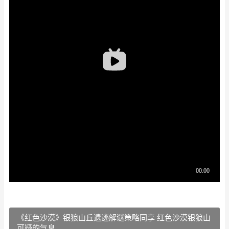
《红色沙漠》银狼山丘遗迹解谜策略同享 红色沙漠银狼山
可疑的气息