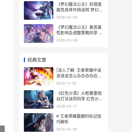
《梦幻魔法公主》好感度
属性具体作用说明 梦幻魔
法公主存档位置
2026-05-08
《梦幻魔法公主》善恶属
性影响及调整策略同享 梦
幻魔法公主修改器
2026-05-08
经典文章
|深入了解: 王者荣耀中该
该该该怎么办办办办应对
老夫子的战术技巧|
2025-11-18
《红色沙漠》火枪要塞炮
台打法诀窍同享 红色沙漠
火焰长枪
2026-04-17
# 王者荣耀露娜的标记技
巧解析
2025-10-18