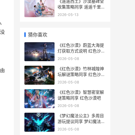
《遥遥西土》沙漠墓碑全
收集策略同享 遥遥千里来
西蜀是什么意思
2026-05-13
小
没
猜你喜欢
《红色沙漠》蔚蓝大海提
灯获取方式说明 红色沙漠
是谁的作品
2026-05-08
《红色沙漠》竹林城隍神
由
坛解谜策略同享 红色沙漠
讲的什么
2026-05-08
《红色沙漠》智慧密室解
谜策略同享 红色沙漠吧
2026-05-08
《梦幻魔法公主》多周目
游玩提议同享 梦幻魔法公
主是r18吗
2026-05-08