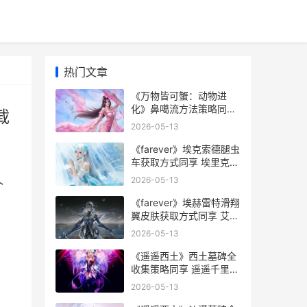
热门文章
《万物皆可蟹：动物进
化》鼻噶流方法策略同享
载
万物皆可蟹手机版免费下
2026-05-13
载
《farever》埃克索德腿虫
车获取方式同享 埃里克
eric
2026-05-13
个
《farever》埃赫雷特滑翔
翼皮肤获取方式同享 艾凡
赫原文
2026-05-13
《遥遥西土》西土墓碑全
收集策略同享 遥遥千里来
西蜀代表什么生肖
2026-05-13