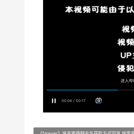
《farever》埃克索德腿虫车获取方式同享 埃里克e