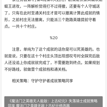
蜓王进攻，一阵解析觉得打不过得撤，还要有个人守城送
了，只有在此时至通关村庄才是可以撤离计算此成就的情
形，之前村庄无法撤离，只能派三个跑路英雄提前守着
点。一共十个村庄。
%20
注意，单纯为了这个成就的话你是可以死英雄的。也
就是说，只要在这十个村庄头顶出现感叹号时全踩完后敌
人还没追上你成就就完成了，不需要跑到终点。如果规划
不好路线，就做壹个成就档和通关档。
相关策略：守护守护者成就策略同享
《魔法门之英雄无人能敌：上古纪元》失落骑士成就策略
同享 魔法门之英雄无敌上古纪元修改器