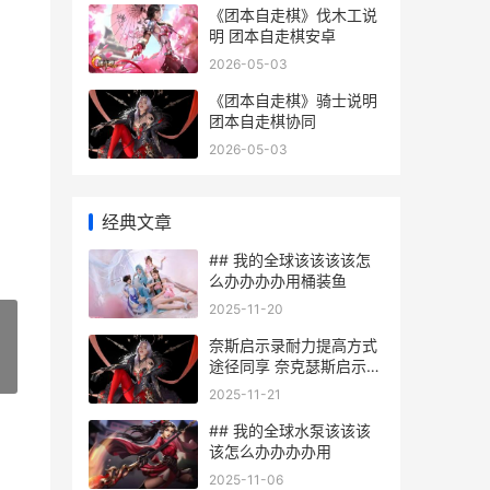
《团本自走棋》伐木工说
明 团本自走棋安卓
2026-05-03
《团本自走棋》骑士说明
团本自走棋协同
2026-05-03
经典文章
## 我的全球该该该该怎
么办办办办用桶装鱼
2025-11-20
奈斯启示录耐力提高方式
途径同享 奈克瑟斯启示录
»
怎么放大招
2025-11-21
## 我的全球水泵该该该
该怎么办办办办用
2025-11-06