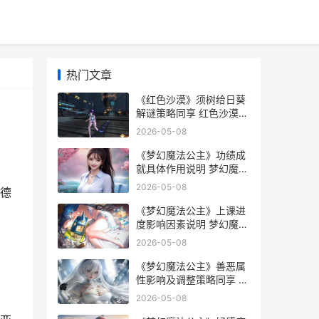
热门文章
《红色沙漠》须树给日葵
解谜策略同享 红色沙漠分
析
2026-05-08
《梦幻魔法公主》功绩成
就具体作用说明 梦幻魔法
公主恋路罗盘
2026-05-08
德
《梦幻魔法公主》上课进
度影响因素说明 梦幻魔法
公主手机版下载
2026-05-08
《梦幻魔法公主》善恶属
性影响及调整策略同享 梦
幻魔法公主修改器
2026-05-08