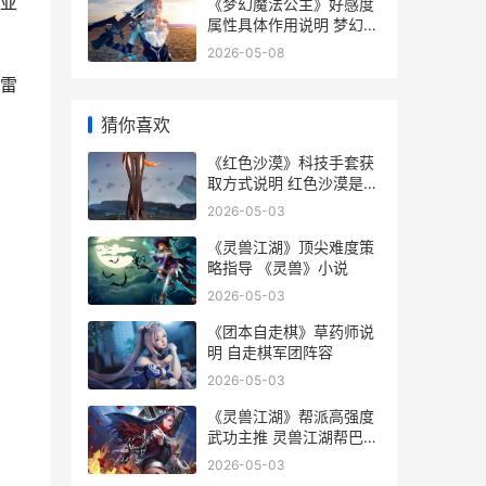
亚
《梦幻魔法公主》好感度
属性具体作用说明 梦幻魔
法公主存档位置
2026-05-08
雷
猜你喜欢
《红色沙漠》科技手套获
取方式说明 红色沙漠是谁
的作品
2026-05-03
《灵兽江湖》顶尖难度策
略指导 《灵兽》小说
2026-05-03
《团本自走棋》草药师说
明 自走棋军团阵容
2026-05-03
《灵兽江湖》帮派高强度
武功主推 灵兽江湖帮巴尔
解决债务危机
2026-05-03