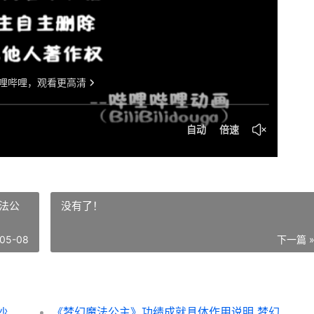
法公
没有了！
05-08
下一篇 
《红色沙漠》须树给日葵解谜策略同享 红色沙漠分析
《梦幻魔法公主》功绩成就具体作用说明 梦幻魔法公主恋路罗盘