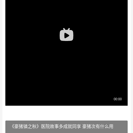
《豪猪镇之秋》医院故事多成就同享 豪猪次有什么用