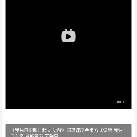
《我独自更新：起立·觉醒》邪道速刷金币方式说明 我独
自升级 最新章节 无弹窗