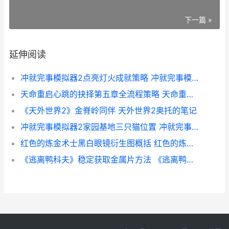
下一篇 »
延伸阅读
冲就完事模拟器2点亮灯火成就策略 冲就完事模拟器马杆怎么洗干净
天命重启心跳的抉择第五章全流程策略 天命重启心跳的抉择笔记本密码
《天外世界2》金脊岭同伴 天外世界2奥托的笔记
冲就完事模拟器2家园基地三只猫位置 冲就完事模拟器塔装饰在哪
红色的炼金术士黑白眼镜衍生图概括 红色的炼金术士配方解锁
《逃离鸭科夫》稳定获取金属片方法 《逃离鸭科夫》手机版免费安装