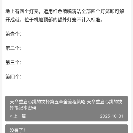
地上有四个灯笼，运用红色喷嘴清洁全部四个灯笼即可解
开成就，位于机舱顶部的额外灯笼不计入标准。
第壹个：
第二个：
第三个：
第四个：
天命重启心跳的抉择第五章全流程策略 天命重启心跳的抉
择笔记本密码
« 上一篇
2025-10-31
没有了！