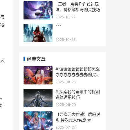
| 王者一点卷几许钱？玩
法、价格解析与购买技巧
与
2025-10-27
得
```
2025-10-25
经典文章
地
# 该该该该该该该该怎么
办办办办办办办办购买和
平精英游戏中的枪支
2025-08-26
# 探索我的全球中的探测
。
铁轨运用技巧
理
2025-09-29
【异次元大作战】后缀说
明 异次元大作战top
2025-07-27