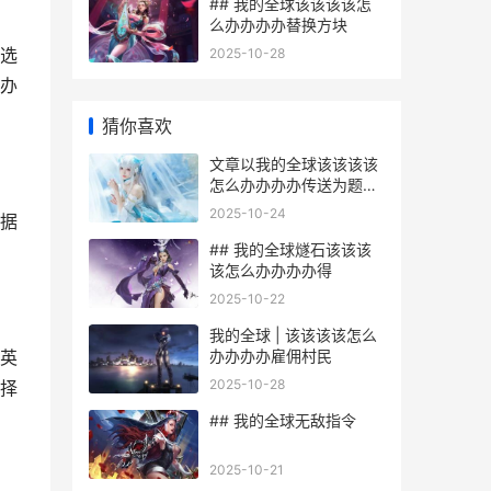
## 我的全球该该该该怎
么办办办办替换方块
选
2025-10-28
办
猜你喜欢
文章以我的全球该该该该
怎么办办办办传送为题
目，下面开始撰写：
2025-10-24
据
## 我的全球燧石该该该
该怎么办办办办得
2025-10-22
我的全球 | 该该该该怎么
办办办办雇佣村民
英
2025-10-28
择
## 我的全球无敌指令
2025-10-21