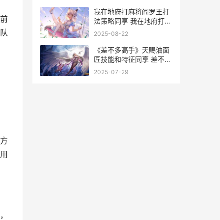
我在地府打麻将阎罗王打
前
法策略同享 我在地府打麻
将修改器
队
2025-08-22
《差不多高手》天赐油面
匠技能和特征同享 差不多
高手阵容平民攻略
2025-07-29
方
用
，