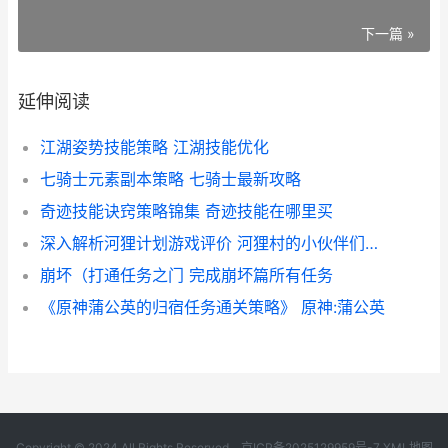
下一篇 »
延伸阅读
江湖姿势技能策略 江湖技能优化
七骑士元素副本策略 七骑士最新攻略
奇迹技能诀窍策略锦集 奇迹技能在哪里买
深入解析河狸计划游戏评价 河狸村的小伙伴们都惊呆了
崩坏（打通任务之门 完成崩坏篇所有任务
《原神蒲公英的归宿任务通关策略》 原神:蒲公英
Copyright © 2024 All Rights Reserved.
京ICP备2025129959号-7
XML地图