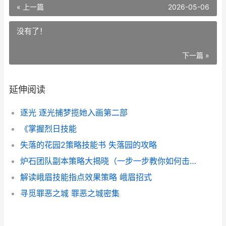
« 上一篇
2026-05-06
没有了！
下一篇 »
延伸阅读
逐光 逐光捕梦揽她入画第二部
《掌握烈日技能
失落的花园2策略技能书 失落园的攻略
炉石团队副本策略大揭晓（一步一步教你如何击败困扰你的炉石团队副本 炉石团战
解读峨眉技能指点效果策略 峨眉招式
寻觅罪恶之城 罪恶之城密集