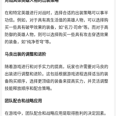
对战具体英雄人物的出装策略
在和特定英雄进行对战时，选择合适的出装策略可以事半
功倍。例如，对于具有高生活值的英雄人物，可以选择购
买一些具有破甲效果的装备，如“名刀·司命”等。而对于高
防御的英雄人物，则可以选择购买一些具有攻击穿透效果
的装备，如“纯净苍穹”等。
马良出装的调整和进阶
随着游戏进行和对手实力的提高，玩家也许需要对马良的
出装进行调整和进阶。这包括根据游戏进程选择适当的装
备购买顺序，选择更顶级的装备来提高实力，并灵活调整
技能释放顺序和配合策略。
团队配合和战略应用
在游戏中，团队配合和战略应用是取得胜利的决定因素。