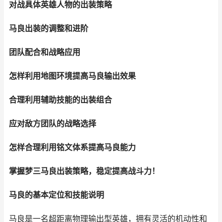
对战具体英雄人物的出装策略
马良出装的调整和进阶
团队配合和战略应用
怎样利用地图环境提高马良输出效果
合理利用辅助技能的出装组合
应对敌方团队的战略选择
怎样合理利用铭文体系提高马良能力
掌握梦三马良出装策略，稳定提高战斗力！
马良的基本定位和技能说明
马良是一名超距离物理输出型英雄，拥有灵活的机动性和