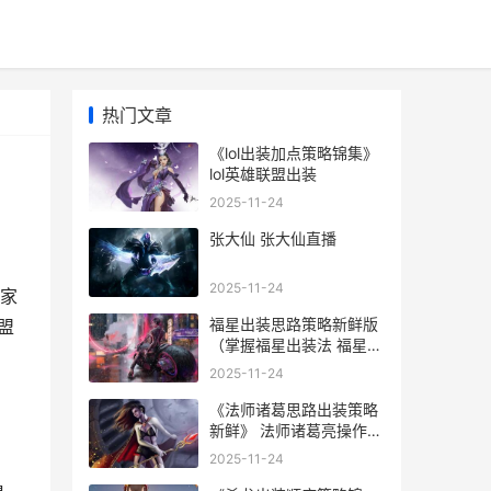
热门文章
《lol出装加点策略锦集》
lol英雄联盟出装
2025-11-24
张大仙 张大仙直播
2025-11-24
家
福星出装思路策略新鲜版
盟
（掌握福星出装法 福星几
局出装备
2025-11-24
《法师诸葛思路出装策略
新鲜》 法师诸葛亮操作技
巧
2025-11-24