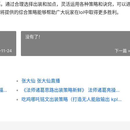
一环。通过合理选择出装和加点，灵活运用各种策略和诀窍，可以
将提供的综合策略能够帮助广大玩家在lol中取得更多胜利。
没有了！
-11-24
下一篇 
张大仙 张大仙直播
福星出装思路策略新鲜版（掌握福星出装法 福星几局出装备
《法师诸葛思路出装策略新鲜》 法师诸葛亮操作技巧
吃鸡哪吒铭文出装策略（打造无人能敌输出 kpl哪吒铭文