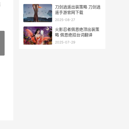
进
刀剑逍遥出装策略 刀剑逍
遥手游官网下载
2025-08-27
火影忍者佩恩绝顶出装策
略 佩恩绝招台词翻译
2025-07-29
»