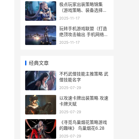
极点玩家出装策略锦集
（游戏策略、装备选择、
诀窍集合 极点玩家出装策
2025-11-17
略图
玩转手机游戏联盟（打造
绝顶攻击输出 手机网络联
机游戏
2025-11-17
经典文章
不朽武僧技能主推策略 武
僧技能名字
2025-07-29
以攻速卡牌出装策略 攻速
。
卡牌天赋
2025-07-29
《寻觅鸟巢烟花策略游戏
的趣味》 鸟巢烟花6.28
2025-07-29