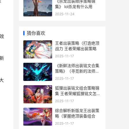
提
《杀龙出装顺序策略锦
集》 lol杀龙有什么用
2025-11-24
猜你喜欢
效
王者出装策略（打造绝顶
战力 王者荣耀出装策略
2025-11-17
新
《新鲜法师出装铭文合集
策略》（寻觅新的法师出
装和铭文组合 法师新技能
2025-11-17
大
狐狸出装铭文组合策略锦
集 王者荣耀狐狸铭文怎么
搭配
2025-11-17
综合解析新版龙王出装策
略（掌握绝顶装备组合
2025-11-17