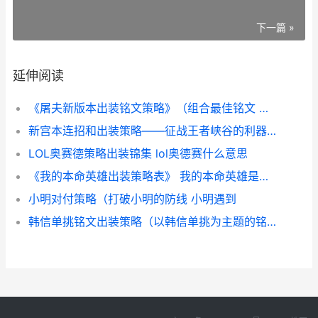
下一篇 »
延伸阅读
《屠夫新版本出装铭文策略》（组合最佳铭文 屠夫1.0
新宫本连招和出装策略——征战王者峡谷的利器 新宫本连招和出装一样吗
LOL奥赛德策略出装锦集 lol奥德赛什么意思
《我的本命英雄出装策略表》 我的本命英雄是谁王者荣耀测试
小明对付策略（打破小明的防线 小明遇到
韩信单挑铭文出装策略（以韩信单挑为主题的铭文出装策略 韩信铭文搭配2021打野