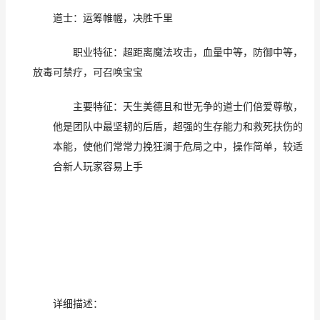
道士：运筹帷幄，决胜千里
职业特征：超距离魔法攻击，血量中等，防御中等，
放
毒可
禁疗，
可召唤
宝宝
主要特征：天生美德且和世无争的道士们倍爱尊敬，
他是团队中最坚韧的后盾，超强的生存能力和救死扶伤的
本能，使他们常常力挽狂澜于危局之中，操作简单，较适
合新人玩家容易上手
详细描述：