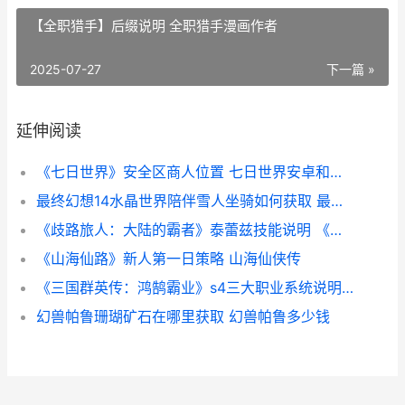
【全职猎手】后缀说明 全职猎手漫画作者
2025-07-27
下一篇 »
延伸阅读
《七日世界》安全区商人位置 七日世界安卓和苹果数据一样吗
最终幻想14水晶世界陪伴雪人坐骑如何获取 最终幻想14水晶世界
《歧路旅人：大陆的霸者》泰蕾兹技能说明 《歧路旅人:大陆的霸者》重置石在哪买
《山海仙路》新人第一日策略 山海仙侠传
《三国群英传：鸿鹄霸业》s4三大职业系统说明 三国群英传7
幻兽帕鲁珊瑚矿石在哪里获取 幻兽帕鲁多少钱