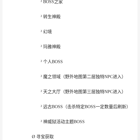
²
BOSS
之家
²
转生神殿
²
幻境
²
玛雅神殿
²
个人
BOSS
²
魔之
领域
（野外
地图第二层独特
NPC
进入）
²
天之大厅（野外
地图第
三
层独特
NPC
进入）
²
远古
BOSS
（击杀
特定
BOSS
一定
数量后刷新
）
²
神威狱
活动主题
BOSS
Ø
寻宝
获取