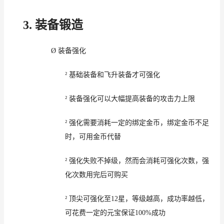
3.
装备
锻造
Ø
装备
强化
²
基础
装备和飞升装备才可强化
²
装备
强化可以大幅提高装备的攻击力
上限
²
强化
需要消耗一定的
绑定
金币
，
绑定
金币
不足
时，
可用金币代替
²
强化失败
不掉级，然而会消耗可强化次数，
强
化
次数
用完
后可
购买
²
顶尖
可强化
至
12
星
，等级越高，成功率
越低
，
可
花费一定的
元宝
保证
100
%
成功