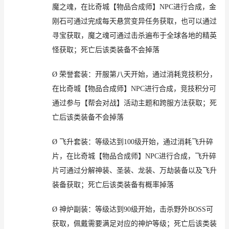
魔之魂
，在
比奇城
【物品合成师】
NPC
进行合成，金
刚石可通过完成每天
悬赏变异
任务获取，也可以通过
寻宝获取，魔之魂可通过击杀遍布于全球各地的精英
怪
获取；死亡后
该类装备不会掉落
Ø
荣誉套装
：
开服
第八天开始，
通过消耗
竞技积分，
在比奇城
【物品合成师】
NPC
进行合成
，竞技积分
可
通过
参与
【
帮会对战
】
活动主题和
跨服
方法获取；死
亡后
该类装备不会掉落
Ø
飞升套装
：
等级
达到
100
级
开始，
通过
消耗
飞升
碎
片，在比奇城
【物品合成师】
NPC
进行合成
，飞升
碎
片可通过分解神装、圣装、龙装、万劫装备以及飞升
装备获取
；死亡后
该类装备有概率掉落
Ø
神炉
副装：等级达到
90
级
开始，
击杀
野外
BOSS
可
获取，
佩戴
需要满足
对应
的神炉等级；死亡
后
该
类
装