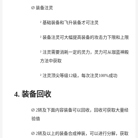
Ø
装备
注灵
²
基础
装备和飞升装备才可
注灵
²
装备
注灵可大幅提高装备的攻击力
下限
和
上
限
²
注灵
需要消耗一定的灵力，
灵力
可从珈蓝神殿
方法中获取
²
注灵顶尖
等级
12
级
，
每次
注灵
100
%
成功
4.
装备
回收
Ø
2
转
及下面内容装备可以回收
，
回收可获取大量
经
验值
Ø
2
转
及以上的装备合成神装，可以进行
分解
，获取