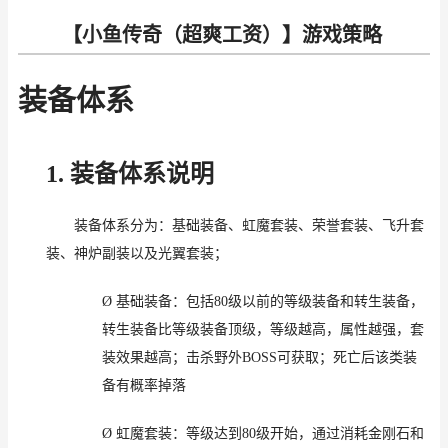
【小鱼传奇（超爽工资）】游戏策略
装备
体系
1.
装备体系
说明
装备体系
分为
：
基础装备
、虹魔套装、荣誉套装、飞升套
装、神炉副装以及
光翼套装；
Ø
基础装备：
包括
80
级
以前的等级装备和转生装备，
转生装备比等级装备顶级，等级越高，属性越强，套
装效果越高
；击杀
野外
BOSS
可获取
；死亡
后
该
类
装
备
有
概率掉落
Ø
虹魔套装：等级
达到
80
级
开始，
通过
消耗金刚石和