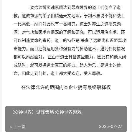
姿势渊博灵魂素质达到最攻境界的道士们创立了道
教，道教帮派的弟子们精通天文地理，于剑术虽说不能和战士
一比高低，然而对此也有一番研究。道士对养生之道研究颇
深，对气功和医术有很深的了解和研究，可以运用治愈术，还
可以制造要命的毒药。道士的特征是
兼备了远距离和近距离攻
击能力，而且还能运用多种强有力的补助道术，遇到任何情况
都可以泰然面对。
正由于道士具备这些能力，因此在和他人组
成队时，就可发挥道士真正的能力。助人为乐，是道士的使
命，因此走到何处，道士都大受欢迎，受人尊敬。
在法律允许的范围内本企业拥有最终解释权
【众神世界】游戏策略 众神世界游戏
« 上一篇
2025-07-27