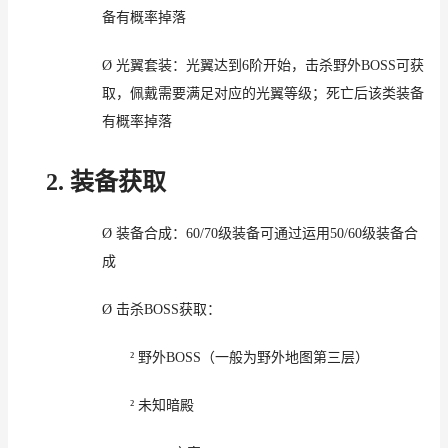
备
有
概率掉落
Ø
光翼套装：光翼
达到
6
阶
开始，
击杀
野外
BOSS
可获
取，
佩戴
需要满足
对应
的
光翼
等级；死亡
后
该
类
装备
有
概率掉落
2.
装备
获取
Ø
装备
合成：
60/70
级
装备可通过运用
50/60
级
装备合
成
Ø
击杀
BOSS
获取
：
²
野外
BOSS
（一般为野外
地图
第
三层
）
²
未知暗殿