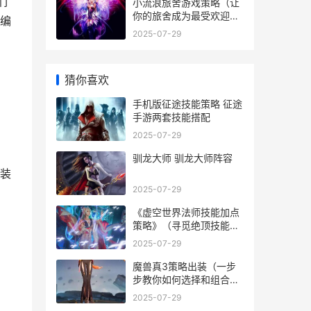
们
小流浪旅舍游戏策略（让
你的旅舍成为最受欢迎的
编
地方 流浪小屋 cabiner
2025-07-29
猜你喜欢
手机版征途技能策略 征途
手游两套技能搭配
2025-07-29
驯龙大师 驯龙大师阵容
装
2025-07-29
《虚空世界法师技能加点
策略》（寻觅绝顶技能组
合 虚空法师阵容
2025-07-29
魔兽真3策略出装（一步
步教你如何选择和组合装
备 魔兽真三rpg
2025-07-29