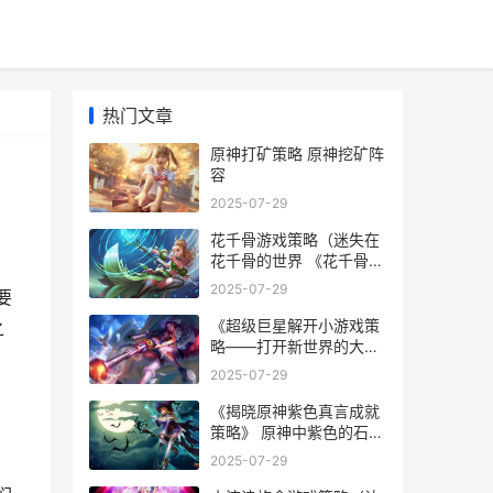
热门文章
原神打矿策略 原神挖矿阵
容
2025-07-29
花千骨游戏策略（迷失在
花千骨的世界 《花千骨》
游戏
2025-07-29
要
《超级巨星解开小游戏策
之
略——打开新世界的大
门》 超级巨星剧情
2025-07-29
《揭晓原神紫色真言成就
策略》 原神中紫色的石头
是什么
2025-07-29