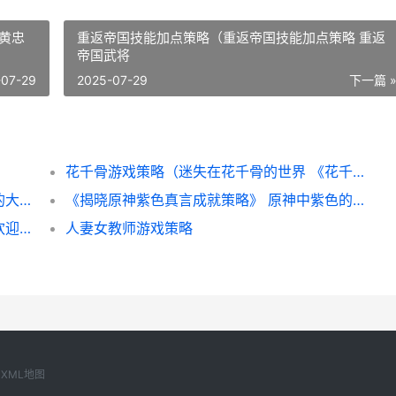
黄忠
重返帝国技能加点策略（重返帝国技能加点策略 重返
帝国武将
-07-29
2025-07-29
下一篇 
花千骨游戏策略（迷失在花千骨的世界 《花千骨》游戏
《超级巨星解开小游戏策略——打开新世界的大门》 超级巨星剧情
《揭晓原神紫色真言成就策略》 原神中紫色的石头是什么
小流浪旅舍游戏策略（让你的旅舍成为最受欢迎的地方 流浪小屋 cabiner
人妻女教师游戏策略
XML地图