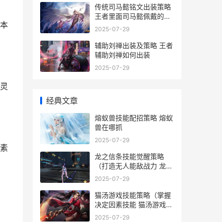
传统司马懿铭文出装策略
王者里面司马懿佩戴的铭
本
文
2025-07-29
辅助刘禅出装及策略 王者
辅助刘禅如何出装
2025-07-29
灵
经典文章
熔蚁兽技能配招策略 熔蚁
兽在哪抓
2025-07-29
素
龙之信条技能觉醒策略
（打造无人能敌战力 龙之
信条技能通用
2025-07-29
猫汤游戏技能策略（掌握
决定因素技能 猫汤游戏汉
化版
2025-07-29